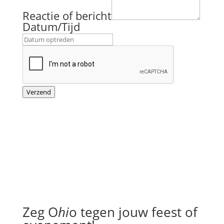
Reactie of bericht
b
Datum/Tijd
e
r
i
c
h
t
Verzend
E
-
m
a
i
l
o
f
Zeg O
hi
o tegen jouw feest of