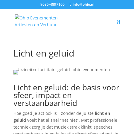
085-4897160
info@ohio.nl
Start
/ Licht en geluid
Licht en geluid
Licht en geluid: de basis voor
sfeer, impact en
verstaanbaarheid
Hoe goed je act ook is—zonder de juiste
licht en
geluid
voelt het al snel “net niet”. Met professionele
techniek zorg je dat muziek strak klinkt, speeches
verstaanbaar zijn en je locatie direct sfeer ademt. In