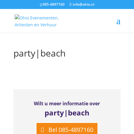
085-4897160
info@ohio.nl
Start
/ Producten getagged “party|beach”
party|beach
Wilt u meer informatie over
party|beach
Bel 085-4897160