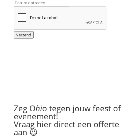
a
a
m
o
f
Verzend
Zeg O
hi
o tegen jouw feest of
evenement!
Vraag hier direct een offerte
aan 😉