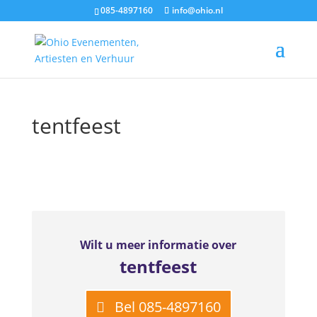
085-4897160
info@ohio.nl
Start
/ Producten getagged “tentfeest”
tentfeest
Wilt u meer informatie over
tentfeest
Bel 085-4897160