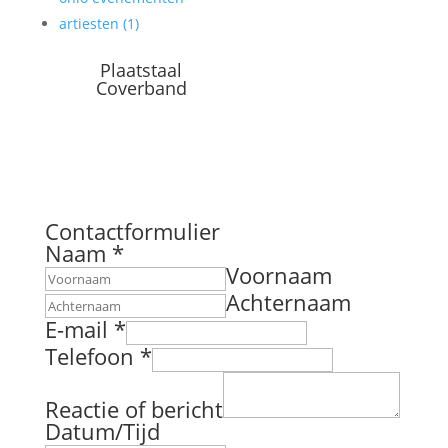
Plaatstaal
Coverband
Contactformulier
T
Naam
*
e
Voornaam
l
Achternaam
e
E-mail
*
f
Telefoon
*
o
o
n
Reactie of bericht
N
Datum/Tijd